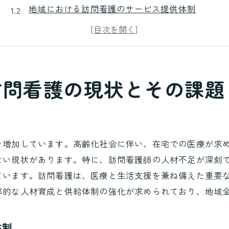
地域における訪問看護のサービス提供体制
訪問看護ステーションの役割と課題
訪問看護師の働き方と現場の声
訪問看護制度の変化と影響
地域コミュニティとの連携の重要性
訪問看護の現状とその課題
訪問看護利用者が直面する具体的な問題
訪問看護利用者の医療的ニーズの多様性
訪問看護サービスの時間的制約
々増加しています。高齢化社会に伴い、在宅での医療が求
コミュニケーションの課題とその解決策
ない現状があります。特に、訪問看護師の人材不足が深刻
訪問看護の費用負担と支援制度の現状
ています。訪問看護は、医療と生活支援を兼ね備えた重要
訪問看護利用者の心理的負担
率的な人材育成と供給体制の強化が求められており、地域
訪問看護における家族の役割と支援
地域特有のニーズに応じた訪問看護の重要性
体制