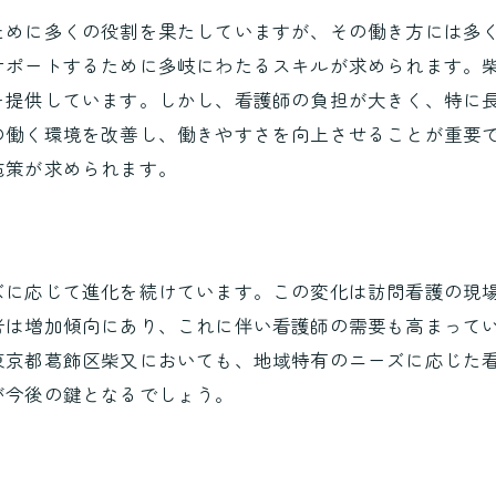
ために多くの役割を果たしていますが、その働き方には多
効果的な訪問看護の活用事例を探る
サポートするために多岐にわたるスキルが求められます。
在宅緩和ケアにおける訪問看護の役割
を提供しています。しかし、看護師の負担が大きく、特に
慢性疾患管理における訪問看護の重要性
の働く環境を改善し、働きやすさを向上させることが重要
訪問看護によるリハビリテーションの実践
施策が求められます。
小児訪問看護の特殊性と成功例
訪問看護を通じた早期退院のサポート
在宅看取りへの訪問看護のアプローチ
ズに応じて進化を続けています。この変化は訪問看護の現
訪問看護利用者の声から見るサービス改善のヒント
者は増加傾向にあり、これに伴い看護師の需要も高まって
利用者の声から学ぶ訪問看護の課題
東京都葛飾区柴又においても、地域特有のニーズに応じた
訪問看護の満足度向上に向けた取り組み
が今後の鍵となるでしょう。
家族の声を反映したサービス改善
訪問看護に求められる新たなサービス