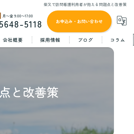
柴又で訪問看護利用者が抱える問題点と改善策
月～金 9:00～17:00
5648-5118
お申込み・お問い合わせ
会社概要
採用情報
ブログ
コラム
コンセプト
訪問リハ看護ステーション 立夏
点と改善策
金町ケアマネステーション 立夏