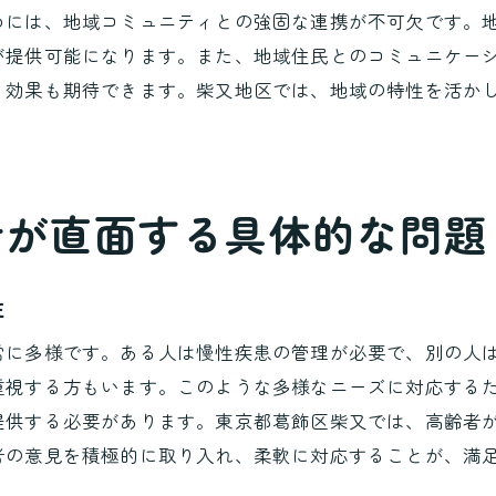
利用者ニーズを反映した訪問看護の進化
めには、地域コミュニティとの強固な連携が不可欠です。
訪問看護の未来を考えるヒント
が提供可能になります。また、地域住民とのコミュニケー
地域社会と連携した訪問看護の可能性
る効果も期待できます。柴又地区では、地域の特性を活か
地域包括ケアシステムと訪問看護の連携
地域団体との協力による訪問看護の強化
地域イベントを通じた訪問看護の普及
者が直面する具体的な問題
訪問看護と地域ボランティアの協力関係
地域医療連携による訪問看護の推進
性
地域資源を活用した訪問看護の展開
常に多様です。ある人は慢性疾患の管理が必要で、別の人
訪問看護が利用者に与える安心感の秘訣
重視する方もいます。このような多様なニーズに対応する
訪問看護師の専門性がもたらす安心感
提供する必要があります。東京都葛飾区柴又では、高齢者
訪問看護による精神的支援の重要性
者の意見を積極的に取り入れ、柔軟に対応することが、満
継続的なケアが利用者に与える安心感