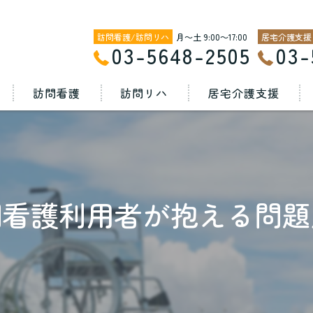
月～土 9:00～17:00
03-5648-2505
03-
訪問看護
訪問リハ
居宅介護支援
サービス内容
サービス内容
サービス内容
サービスを受けるには
サービスを受けるには
サービスを受けるには
問看護利用者が抱える問題
利用料金
利用料金
提供地域
ケアマネさんへ
ケアマネさんへ
提供地域
提供地域