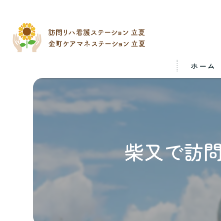
ホーム
柴又で訪