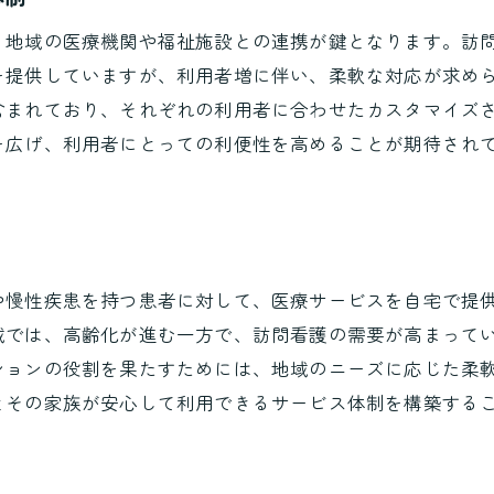
地域住民の高齢化と訪問看護の役割
、地域の医療機関や福祉施設との連携が鍵となります。訪
多文化共生社会における訪問看護の適応
を提供していますが、利用者増に伴い、柔軟な対応が求め
地域特有の健康問題と訪問看護の必要性
含まれており、それぞれの利用者に合わせたカスタマイズ
地域医療との連携による包括的ケア
を広げ、利用者にとっての利便性を高めることが期待され
在宅療養支援の重要性と訪問看護
地域に根差した訪問看護サービスの展開
訪問看護サービスの質を向上させるための具体策
訪問看護師の研修とスキルアップ
や慢性疾患を持つ患者に対して、医療サービスを自宅で提
域では、高齢化が進む一方で、訪問看護の需要が高まって
テクノロジーの活用による効率化
ションの役割を果たすためには、地域のニーズに応じた柔
訪問看護サービスの評価と改善プロセス
とその家族が安心して利用できるサービス体制を構築する
利用者のフィードバックを取り入れたサービス改
訪問看護の質を高めるためのチーム医療
地域ネットワークを活用した情報共有