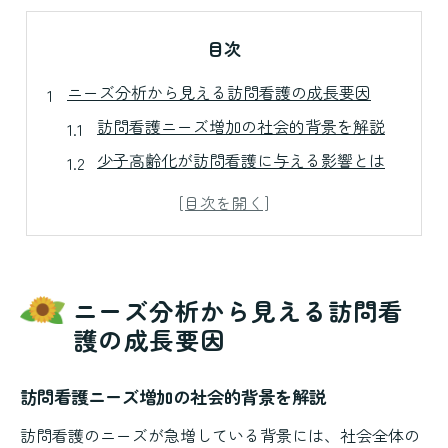
目次
ニーズ分析から見える訪問看護の成長要因
訪問看護ニーズ増加の社会的背景を解説
少子高齢化が訪問看護に与える影響とは
在宅療養者の増加と訪問看護の役割
訪問看護への期待と業界の成長要因
医療介護連携が訪問看護ニーズを拡大
現場で求められる訪問看護の対応力とは
ニーズ分析から見える訪問看
訪問看護現場で重視される対応力の本質
護の成長要因
限られた時間で実現する訪問看護の質
訪問看護ニーズ増加の社会的背景を解説
緊急時に求められる訪問看護の判断力
多様な利用者に応じた訪問看護の工夫
訪問看護のニーズが急増している背景には、社会全体の