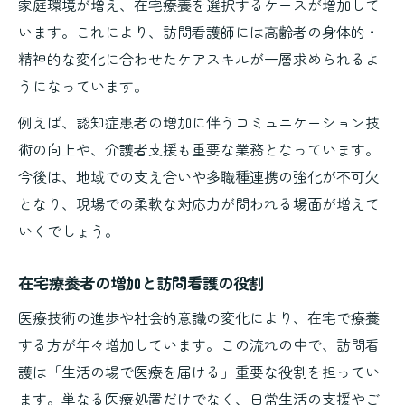
家庭環境が増え、在宅療養を選択するケースが増加して
利用者が本当に望む訪問看護のケア像
います。これにより、訪問看護師には高齢者の身体的・
訪問看護利用者が求める安心と信頼の理由
精神的な変化に合わせたケアスキルが一層求められるよ
生活支援も重視した訪問看護の実践方法
うになっています。
家族支援に必要な訪問看護の視点と工夫
例えば、認知症患者の増加に伴うコミュニケーション技
訪問看護における優先順位づけの考え方
術の向上や、介護者支援も重要な業務となっています。
利用者本位の訪問看護ケア実現のポイント
今後は、地域での支え合いや多職種連携の強化が不可欠
成功する訪問看護の現場に共通する特徴
となり、現場での柔軟な対応力が問われる場面が増えて
成功している訪問看護現場の特徴を解説
いくでしょう。
訪問看護ステーションが信頼を集める理由
在宅療養者の増加と訪問看護の役割
多職種連携が訪問看護現場の強みとなる
医療技術の進歩や社会的意識の変化により、在宅で療養
スタッフ育成が訪問看護の質を向上させる
する方が年々増加しています。この流れの中で、訪問看
依頼が増える訪問看護現場の工夫と実践例
護は「生活の場で医療を届ける」重要な役割を担ってい
ます。単なる医療処置だけでなく、日常生活の支援やご