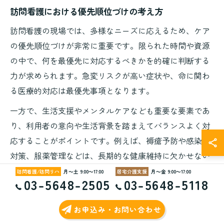
訪問看護における優先順位づけの考え方
訪問看護の現場では、多様なニーズに応えるため、ケア
の優先順位づけが非常に重要です。限られた時間や資源
の中で、何を最優先に対応するべきかを的確に判断する
力が求められます。急変リスクが高い症状や、命に関わ
る医療的対応は最優先事項となります。
一方で、生活支援やメンタルケアなども重要な要素であ
り、利用者の意向や生活背景を踏まえてバランスよく対
応することがポイントです。例えば、褥瘡予防や感染症
対策、服薬管理などは、長期的な健康維持に欠かせない
ため、計画的に組み込みます。現場では、「利用者の声
月～土 9:00～17:00
月～金 9:00～17:00
03-5648-2505
03-5648-5118
を丁寧に聴き取り、今一番困っていることから対応す
る」姿勢が信頼を集めています。
お申込み・お問い合わせ
優先順位づけの際は、事前に多職種と連携し、情報共有