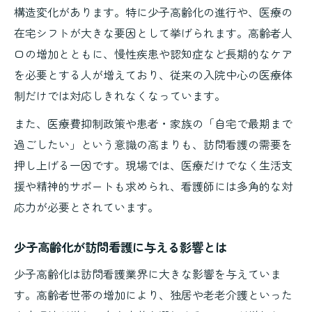
構造変化があります。特に少子高齢化の進行や、医療の
信頼関係構築が訪問看護の対応力を高める
在宅シフトが大きな要因として挙げられます。高齢者人
依頼が少ないと感じた時の改善ポイント
口の増加とともに、慢性疾患や認知症など長期的なケア
訪問看護依頼が来ない時の原因と対策例
を必要とする人が増えており、従来の入院中心の医療体
紹介元との連携強化で訪問看護依頼を増加
制だけでは対応しきれなくなっています。
訪問看護のサービス内容見直しで信頼獲得
また、医療費抑制政策や患者・家族の「自宅で最期まで
地域ニーズ把握が訪問看護依頼増加の鍵
過ごしたい」という意識の高まりも、訪問看護の需要を
成功事例から学ぶ訪問看護集客の秘訣
押し上げる一因です。現場では、医療だけでなく生活支
業界動向を踏まえた訪問看護の今後
援や精神的サポートも求められ、看護師には多角的な対
訪問看護業界の最新動向と将来予測
応力が必要とされています。
地域包括ケア時代の訪問看護の展望
少子高齢化が訪問看護に与える影響とは
医療人材不足が訪問看護に与える影響
訪問看護制度改正と現場への影響分析
少子高齢化は訪問看護業界に大きな影響を与えていま
す。高齢者世帯の増加により、独居や老老介護といった
新たな訪問看護ニーズに応える工夫とは